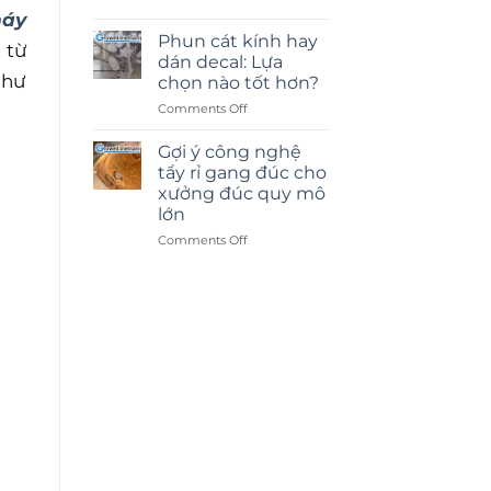
áy
Phun cát kính hay
 từ
dán decal: Lựa
như
chọn nào tốt hơn?
on
Comments Off
Phun
cát
Gợi ý công nghệ
kính
tẩy rỉ gang đúc cho
hay
xưởng đúc quy mô
dán
lớn
decal:
Lựa
on
Comments Off
chọn
Gợi
nào
ý
tốt
công
hơn?
nghệ
tẩy
rỉ
gang
đúc
cho
xưởng
đúc
quy
mô