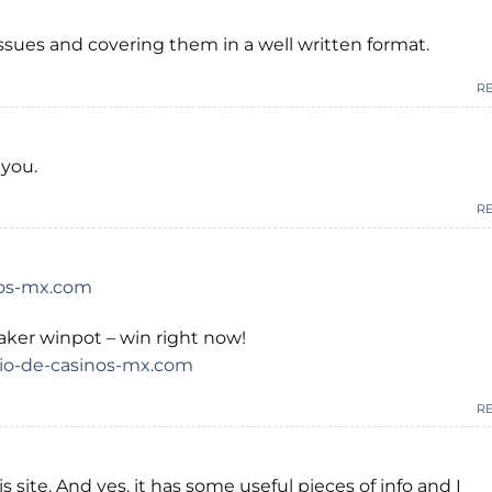
ssues and covering them in a well written format.
R
 you.
R
nos-mx.com
ker winpot – win right now!
rio-de-casinos-mx.com
R
s site. And yes. it has some useful pieces of info and I