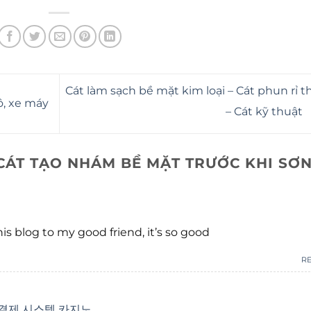
Cát làm sạch bề mặt kim loại – Cát phun rỉ t
ô, xe máy
– Cát kỹ thuật
CÁT TẠO NHÁM BỀ MẶT TRƯỚC KHI SƠ
s blog to my good friend, it’s so good
R
결제 시스템 카지노
.