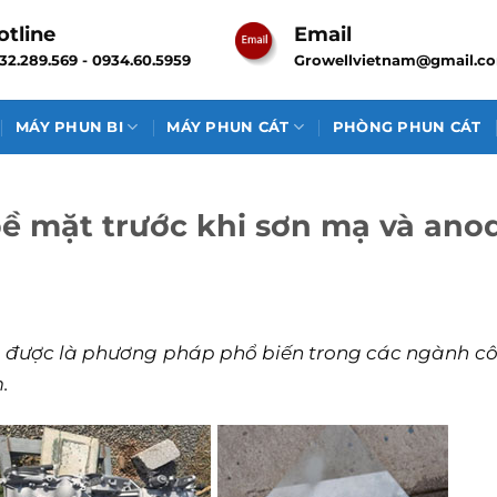
otline
Email
32.289.569 - 0934.60.5959
Growellvietnam@gmail.c
MÁY PHUN BI
MÁY PHUN CÁT
PHÒNG PHUN CÁT
ề mặt trước khi sơn mạ và ano
 được là phương pháp phổ biến trong các ngành c
.