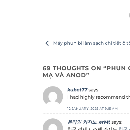
Máy phun bi làm sạch chi tiết ô t
69 THOUGHTS ON “
PHUN 
MẠ VÀ ANOD
”
kubet77
says:
I had highly recommend thi
12 JANUARY, 2025 AT 9:15 AM
온라인 카지노_erMt
says:
한국 결제 시스템 카지노
한국 