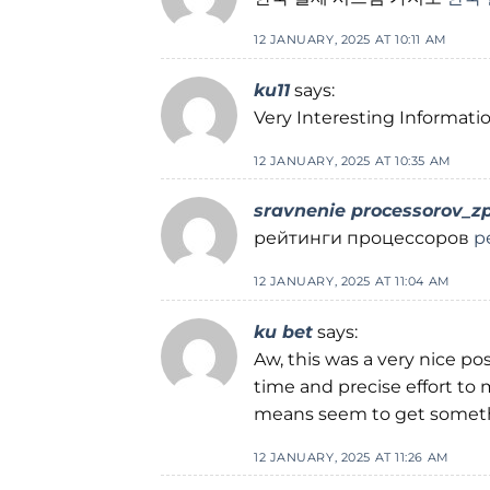
12 JANUARY, 2025 AT 10:11 AM
ku11
says:
Very Interesting Informati
12 JANUARY, 2025 AT 10:35 AM
sravnenie processorov_z
рейтинги процессоров
р
12 JANUARY, 2025 AT 11:04 AM
ku bet
says:
Aw, this was a very nice pos
time and precise effort to 
means seem to get somet
12 JANUARY, 2025 AT 11:26 AM