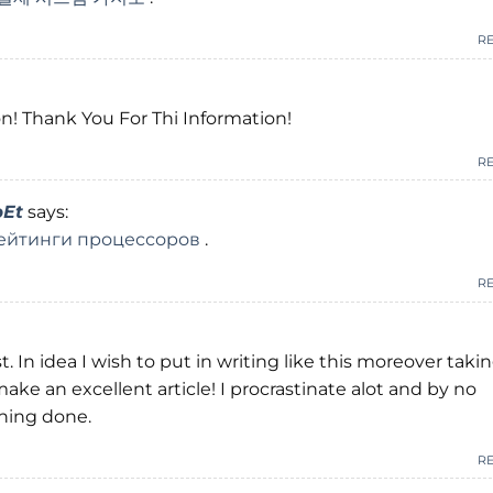
R
on! Thank You For Thi Information!
R
pEt
says:
ейтинги процессоров
.
R
t. In idea I wish to put in writing like this moreover taki
make an excellent article! I procrastinate alot and by no
hing done.
R