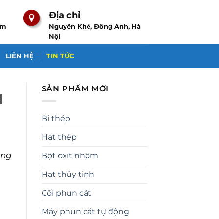
Địa chỉ
om
Nguyên Khê, Đông Anh, Hà
Nội
LIÊN HỆ
TIN TỨC
SẢN PHẨM MỚI
d
Bi thép
Hạt thép
ông
Bột oxit nhôm
Hạt thủy tinh
Cối phun cát
Máy phun cát tự động