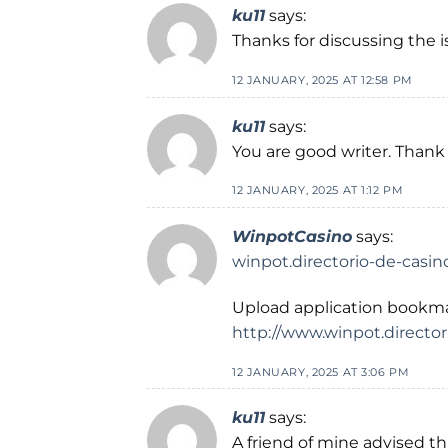
ku11
says:
Thanks for discussing the i
12 JANUARY, 2025 AT 12:58 PM
ku11
says:
You are good writer. Thank
12 JANUARY, 2025 AT 1:12 PM
WinpotCasino
says:
winpot.directorio-de-casi
Upload application bookma
http://www.winpot.directo
12 JANUARY, 2025 AT 3:06 PM
ku11
says:
A friend of mine advised thi