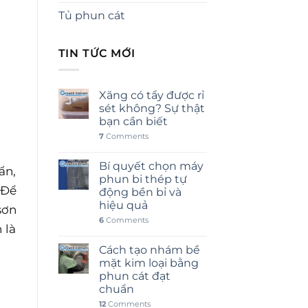
Tủ phun cát
TIN TỨC MỚI
Xăng có tẩy được rỉ
sét không? Sự thật
bạn cần biết
7
Comments
Bí quyết chọn máy
ẩn,
phun bi thép tự
 Để
động bền bỉ và
hiệu quả
sơn
6
Comments
 là
Cách tạo nhám bề
mặt kim loại bằng
phun cát đạt
chuẩn
12
Comments