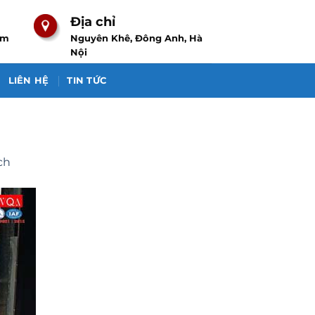
Địa chỉ
om
Nguyên Khê, Đông Anh, Hà
Nội
LIÊN HỆ
TIN TỨC
ch