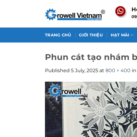
Skip
H
to
09
content
TRANG CHỦ
GIỚI THIỆU
HẠT MÀI
Phun cát tạo nhám b
Published
5 July, 2025
at
800 × 400
i