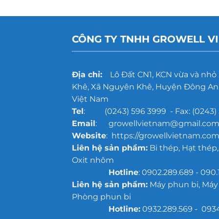
CÔNG TY TNHH GROWELL V
Địa chỉ:
Lô Đất CN1, KCN vừa và nhỏ
Khê, Xã Nguyên Khê, Huyện Đông Anh
Việt Nam
Tel
: (0243) 596 3999 - Fax: (0243) 
Email
: growellvietnam@gmail.co
Website
: https://growellvietnam.com
Liên hệ sản phẩm:
Bi thép, Hạt thép,
Oxit nhôm
Hotline
: 0902.289.689 - 090.
Liên hệ sản phẩm:
Máy phun bi, Máy
Phòng phun bi
Hotline:
0932.289.569 - 093