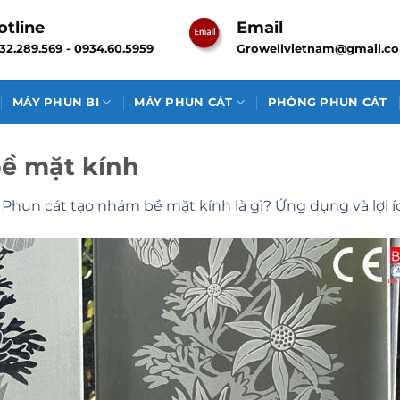
otline
Email
32.289.569 - 0934.60.5959
Growellvietnam@gmail.c
MÁY PHUN BI
MÁY PHUN CÁT
PHÒNG PHUN CÁT
ề mặt kính
n
Phun cát tạo nhám bề mặt kính là gì? Ứng dụng và lợi í