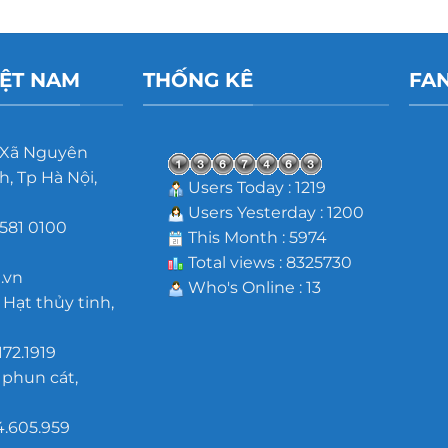
IỆT NAM
THỐNG KÊ
FA
 Xã Nguyên
, Tp Hà Nội,
Users Today : 1219
Users Yesterday : 1200
581 0100
This Month : 5974
m
Total views : 8325730
.vn
Who's Online : 13
 Hạt thủy tinh,
172.1919
 phun cát,
4.605.959