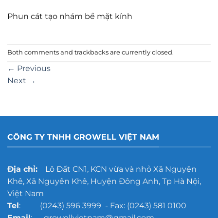
Phun cát tạo nhám bề mặt kính
Both comments and trackbacks are currently closed.
←
Previous
Next
→
CÔNG TY TNHH GROWELL VIỆT NAM
Địa chỉ:
Lô Đất CN1, KCN vừa và nhỏ Xã Nguyên
Khê, Xã Nguyên Khê, Huyện Đông Anh, Tp Hà Nội,
Việt Nam
Tel
: (0243) 596 3999 - Fax: (0243) 581 0100
Email
: growellvietnam@gmail.com