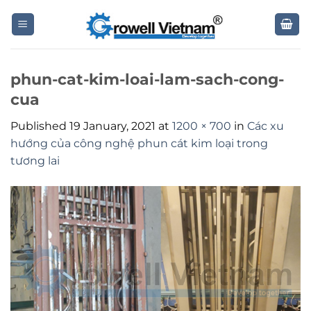
Skip
to
content
phun-cat-kim-loai-lam-sach-cong-
cua
Published
19 January, 2021
at
1200 × 700
in
Các xu
hướng của công nghệ phun cát kim loại trong
tương lai