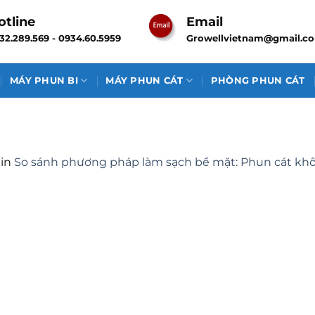
otline
Email
32.289.569 - 0934.60.5959
Growellvietnam@gmail.c
MÁY PHUN BI
MÁY PHUN CÁT
PHÒNG PHUN CÁT
in
So sánh phương pháp làm sạch bề mặt: Phun cát khô