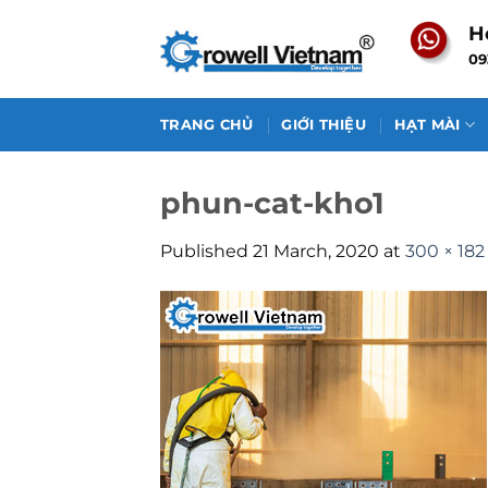
Skip
H
to
09
content
TRANG CHỦ
GIỚI THIỆU
HẠT MÀI
phun-cat-kho1
Published
21 March, 2020
at
300 × 182