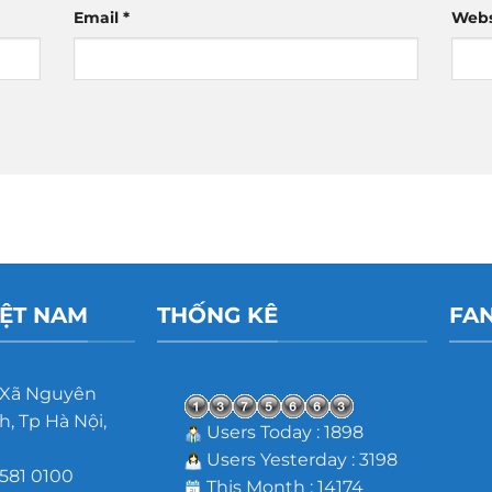
Email
*
Webs
IỆT NAM
THỐNG KÊ
FA
 Xã Nguyên
, Tp Hà Nội,
Users Today : 1898
Users Yesterday : 3198
581 0100
This Month : 14174