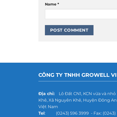
Name
*
CÔNG TY TNHH GROWELL V
Địa chỉ:
Lô Đất CN1, KCN vừa và nhỏ
Khê, Xã Nguyên Khê, Huyện Đông Anh
Việt Nam
Tel
: (0243) 596 3999 - Fax: (0243) 