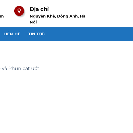
Địa chỉ
om
Nguyên Khê, Đông Anh, Hà
Nội
LIÊN HỆ
TIN TỨC
 và Phun cát ướt