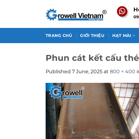
Skip
H
to
09
content
TRANG CHỦ
GIỚI THIỆU
HẠT MÀI
Phun cát kết cấu th
Published
7 June, 2025
at
800 × 400
i