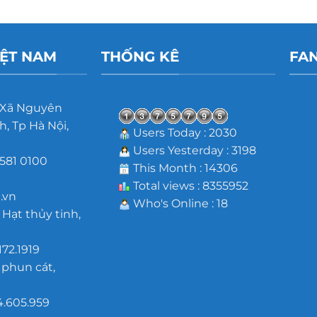
IỆT NAM
THỐNG KÊ
FA
 Xã Nguyên
, Tp Hà Nội,
Users Today : 2030
Users Yesterday : 3198
581 0100
This Month : 14306
m
Total views : 8355952
.vn
Who's Online : 18
 Hạt thủy tinh,
172.1919
 phun cát,
4.605.959