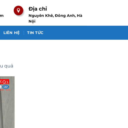
Địa chỉ
om
Nguyên Khê, Đông Anh, Hà
Nội
LIÊN HỆ
TIN TỨC
ệu quả