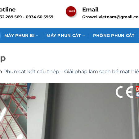
otline
Email
32.289.569 - 0934.60.5959
Growellvietnam@gmail.c
MÁY PHUN BI
MÁY PHUN CÁT
PHÒNG PHUN CÁT
ép
n
Phun cát kết cấu thép – Giải pháp làm sạch bề mặt hi