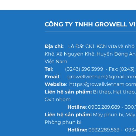
CÔNG TY TNHH GROWELL V
Địa chỉ:
Lô Đất CN1, KCN vừa và nhỏ
Khê, Xã Nguyên Khê, Huyện Đông Anh
Việt Nam
Tel
: (0243) 596 3999 - Fax: (0243) 
Email
: growellvietnam@gmail.co
Website
: https://growellvietnam.com
Liên hệ sản phẩm:
Bi thép, Hạt thép,
Oxit nhôm
Hotline
: 0902.289.689 - 090.
Liên hệ sản phẩm:
Máy phun bi, Máy
Phòng phun bi
Hotline:
0932.289.569 - 093