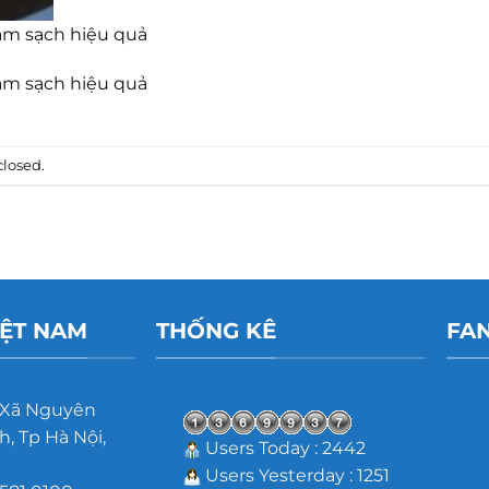
làm sạch hiệu quả
làm sạch hiệu quả
losed.
IỆT NAM
THỐNG KÊ
FA
 Xã Nguyên
, Tp Hà Nội,
Users Today : 2442
Users Yesterday : 1251