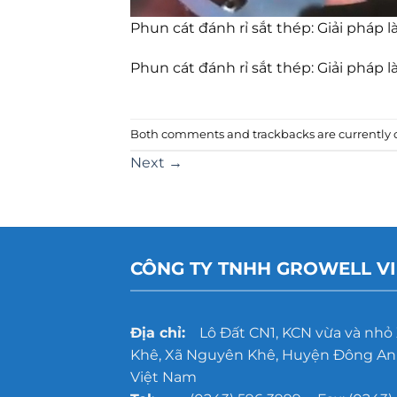
Phun cát đánh rỉ sắt thép: Giải pháp 
Phun cát đánh rỉ sắt thép: Giải pháp 
Both comments and trackbacks are currently c
Next
→
CÔNG TY TNHH GROWELL V
Địa chỉ:
Lô Đất CN1, KCN vừa và nhỏ
Khê, Xã Nguyên Khê, Huyện Đông Anh
Việt Nam