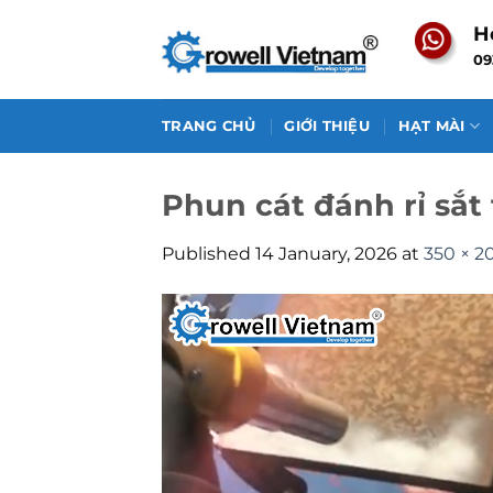
Skip
H
to
09
content
TRANG CHỦ
GIỚI THIỆU
HẠT MÀI
Phun cát đánh rỉ sắt
Published
14 January, 2026
at
350 × 2