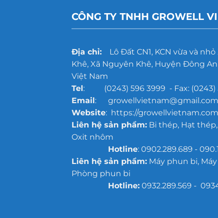
CÔNG TY TNHH GROWELL V
Địa chỉ:
Lô Đất CN1, KCN vừa và nhỏ
Khê, Xã Nguyên Khê, Huyện Đông Anh
Việt Nam
Tel
: (0243) 596 3999 - Fax: (0243) 
Email
: growellvietnam@gmail.co
Website
: https://growellvietnam.com
Liên hệ sản phẩm:
Bi thép, Hạt thép,
Oxit nhôm
Hotline
: 0902.289.689 - 090.
Liên hệ sản phẩm:
Máy phun bi, Máy
Phòng phun bi
Hotline:
0932.289.569 - 093