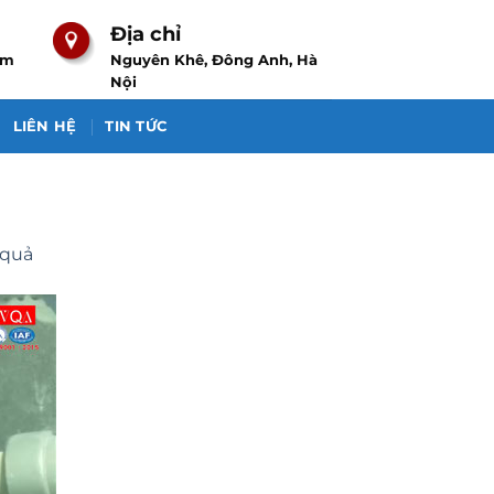
Địa chỉ
om
Nguyên Khê, Đông Anh, Hà
Nội
LIÊN HỆ
TIN TỨC
 quả