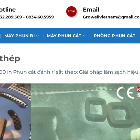
otline
Email
32.289.569 - 0934.60.5959
Growellvietnam@gmail.c
MÁY PHUN BI
MÁY PHUN CÁT
PHÒNG PHUN CÁT
 thép
400
in
Phun cát đánh rỉ sắt thép: Giải pháp làm sạch hiệu