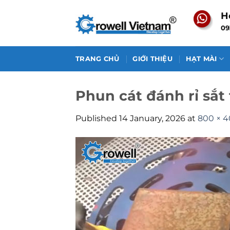
Skip
H
to
09
content
TRANG CHỦ
GIỚI THIỆU
HẠT MÀI
Phun cát đánh rỉ sắt
Published
14 January, 2026
at
800 × 