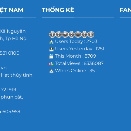
IỆT NAM
THỐNG KÊ
FA
 Xã Nguyên
, Tp Hà Nội,
Users Today : 2703
Users Yesterday : 1251
581 0100
This Month : 8709
m
Total views : 8336087
.vn
Who's Online : 35
 Hạt thủy tinh,
172.1919
 phun cát,
4.605.959