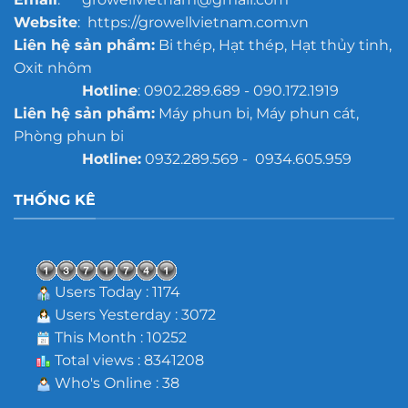
Website
: https://growellvietnam.com.vn
Liên hệ sản phẩm:
Bi thép, Hạt thép, Hạt thủy tinh,
Oxit nhôm
Hotline
: 0902.289.689 - 090.172.1919
Liên hệ sản phẩm:
Máy phun bi, Máy phun cát,
Phòng phun bi
Hotline:
0932.289.569 - 0934.605.959
THỐNG KÊ
Users Today : 1174
Users Yesterday : 3072
This Month : 10252
Total views : 8341208
Who's Online : 38