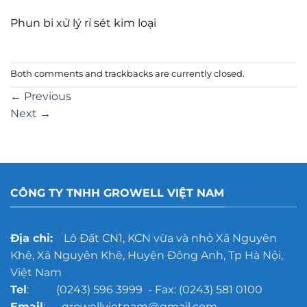
Phun bi xử lý rỉ sét kim loại
Both comments and trackbacks are currently closed.
←
Previous
Next
→
CÔNG TY TNHH GROWELL VIỆT NAM
Địa chỉ:
Lô Đất CN1, KCN vừa và nhỏ Xã Nguyên
Khê, Xã Nguyên Khê, Huyện Đông Anh, Tp Hà Nội,
Việt Nam
Tel
: (0243) 596 3999 - Fax: (0243) 581 0100
Email
: growellvietnam@gmail.com