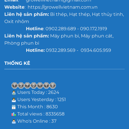
Website
: https://growellvietnam.com.vn
Liên hệ sản phẩm:
Bi thép, Hạt thép, Hạt thủy tinh,
Oxit nhôm
Hotline
: 0902.289.689 - 090.172.1919
Liên hệ sản phẩm:
Máy phun bi, Máy phun cát,
Phòng phun bi
Hotline:
0932.289.569 - 0934.605.959
THỐNG KÊ
Users Today : 2624
Users Yesterday : 1251
This Month : 8630
Total views : 8335658
Who's Online : 37