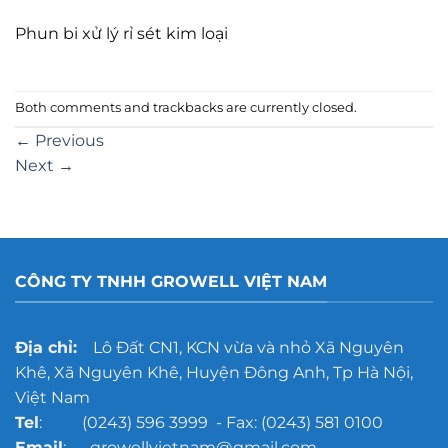
Phun bi xử lý rỉ sét kim loại
Both comments and trackbacks are currently closed.
←
Previous
Next
→
CÔNG TY TNHH GROWELL VIỆT NAM
Địa chỉ:
Lô Đất CN1, KCN vừa và nhỏ Xã Nguyên
Khê, Xã Nguyên Khê, Huyện Đông Anh, Tp Hà Nội,
Việt Nam
Tel
: (0243) 596 3999 - Fax: (0243) 581 0100
Email
: growellvietnam@gmail.com