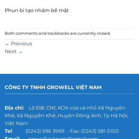
Phun bi tạo nhám bề mặt
Both comments and trackbacks are currently closed.
←
Previous
Next
→
CÔNG TY TNHH GROWELL VIỆT NAM
Địa chỉ:
Lô Đất CN1, KCN vừa và nhỏ Xã Nguyên
Khê, Xã Nguyên Khê, Huyện Đông Anh, Tp Hà Nội,
Việt Nam
Tel
: (0243) 596 3999 - Fax: (0243) 581 0100
Email
: growellvietnam@gmail.com