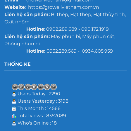
Website
: https://growellvietnam.com.vn
Liên hệ sản phẩm:
Bi thép, Hạt thép, Hạt thủy tinh,
Oxit nhôm
Hotline
: 0902.289.689 - 090.172.1919
Liên hệ sản phẩm:
Máy phun bi, Máy phun cát,
Phòng phun bi
Hotline:
0932.289.569 - 0934.605.959
THỐNG KÊ
Users Today : 2290
Users Yesterday : 3198
This Month : 14566
Total views : 8357089
Who's Online : 18