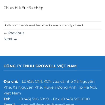
Phun bi kết cấu thép
Both comments and trackbacks are currently closed.
←
Previous
Next
→
CÔNG TY TNHH GROWELL VIỆT NAM
Địa chỉ:
Lô Đất CN1, KCN vừa và nhỏ Xã Nguyên
Khê, Xã Nguyên Khê, Huyện Đông Anh, Tp Hà Nội,
Việt Nam
Tel
: (0243) 596 3999 - Fax: (0243) 581 0100
Email
: growellvietnam@gmail.com