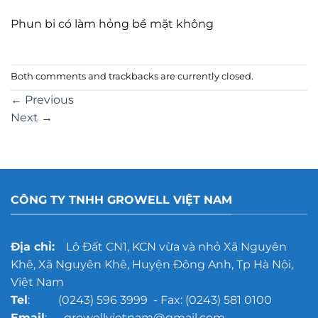
Phun bi có làm hỏng bề mặt không
Both comments and trackbacks are currently closed.
←
Previous
Next
→
CÔNG TY TNHH GROWELL VIỆT NAM
Địa chỉ:
Lô Đất CN1, KCN vừa và nhỏ Xã Nguyên
Khê, Xã Nguyên Khê, Huyện Đông Anh, Tp Hà Nội,
Việt Nam
Tel
: (0243) 596 3999 - Fax: (0243) 581 0100
Email
: growellvietnam@gmail.com