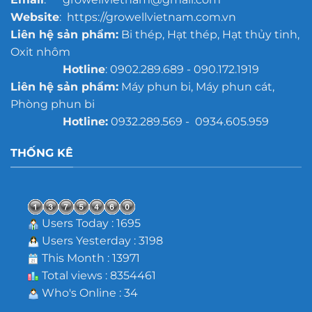
Website
: https://growellvietnam.com.vn
Liên hệ sản phẩm:
Bi thép, Hạt thép, Hạt thủy tinh,
Oxit nhôm
Hotline
: 0902.289.689 - 090.172.1919
Liên hệ sản phẩm:
Máy phun bi, Máy phun cát,
Phòng phun bi
Hotline:
0932.289.569 - 0934.605.959
THỐNG KÊ
Users Today : 1695
Users Yesterday : 3198
This Month : 13971
Total views : 8354461
Who's Online : 34