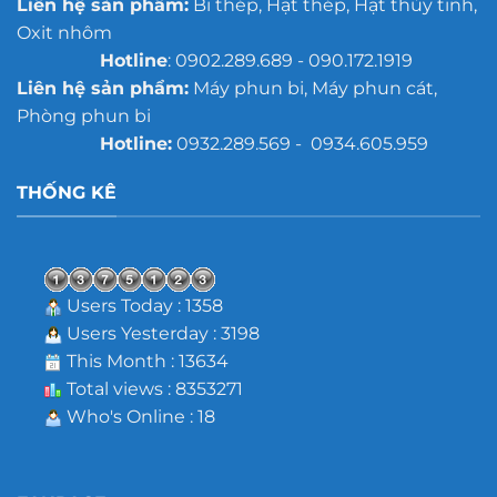
Liên hệ sản phẩm:
Bi thép, Hạt thép, Hạt thủy tinh,
Oxit nhôm
Hotline
: 0902.289.689 - 090.172.1919
Liên hệ sản phẩm:
Máy phun bi, Máy phun cát,
Phòng phun bi
Hotline:
0932.289.569 - 0934.605.959
THỐNG KÊ
Users Today : 1358
Users Yesterday : 3198
This Month : 13634
Total views : 8353271
Who's Online : 18