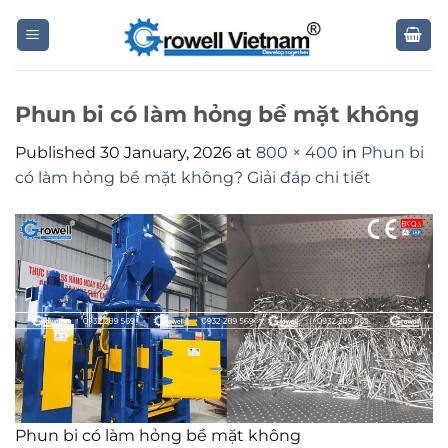
Skip
to
content
Phun bi có làm hỏng bề mặt không
Published
30 January, 2026
at
800 × 400
in
Phun bi
có làm hỏng bề mặt không? Giải đáp chi tiết
Phun bi có làm hỏng bề mặt không