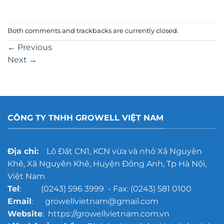
Both comments and trackbacks are currently closed.
←
Previous
Next
→
CÔNG TY TNHH GROWELL VIỆT NAM
Địa chỉ:
Lô Đất CN1, KCN vừa và nhỏ Xã Nguyên
Khê, Xã Nguyên Khê, Huyện Đông Anh, Tp Hà Nội,
Việt Nam
Tel
: (0243) 596 3999 - Fax: (0243) 581 0100
Email
: growellvietnam@gmail.com
Website
: https://growellvietnam.com.vn