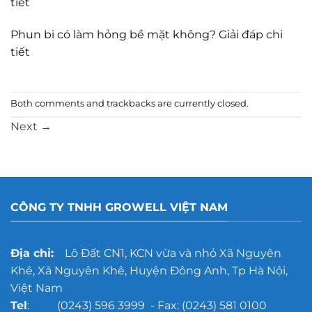
tiết
Phun bi có làm hỏng bề mặt không? Giải đáp chi
tiết
Both comments and trackbacks are currently closed.
Next
→
CÔNG TY TNHH GROWELL VIỆT NAM
Địa chỉ:
Lô Đất CN1, KCN vừa và nhỏ Xã Nguyên
Khê, Xã Nguyên Khê, Huyện Đông Anh, Tp Hà Nội,
Việt Nam
Tel
: (0243) 596 3999 - Fax: (0243) 581 0100