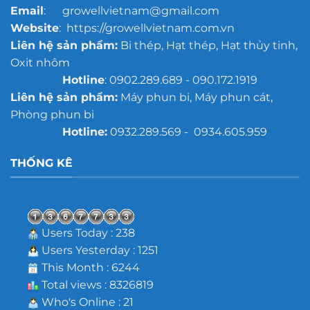
Email
: growellvietnam@gmail.com
Website
: https://growellvietnam.com.vn
Liên hệ sản phẩm:
Bi thép, Hạt thép, Hạt thủy tinh,
Oxit nhôm
Hotline
: 0902.289.689 - 090.172.1919
Liên hệ sản phẩm:
Máy phun bi, Máy phun cát,
Phòng phun bi
Hotline:
0932.289.569 - 0934.605.959
THỐNG KÊ
Users Today : 238
Users Yesterday : 1251
This Month : 6244
Total views : 8326819
Who's Online : 21