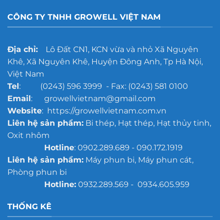
CÔNG TY TNHH GROWELL VIỆT NAM
Địa chỉ:
Lô Đất CN1, KCN vừa và nhỏ Xã Nguyên
Khê, Xã Nguyên Khê, Huyện Đông Anh, Tp Hà Nội,
Việt Nam
Tel
: (0243) 596 3999 - Fax: (0243) 581 0100
Email
: growellvietnam@gmail.com
Website
: https://growellvietnam.com.vn
Liên hệ sản phẩm:
Bi thép, Hạt thép, Hạt thủy tinh,
Oxit nhôm
Hotline
: 0902.289.689 - 090.172.1919
Liên hệ sản phẩm:
Máy phun bi, Máy phun cát,
Phòng phun bi
Hotline:
0932.289.569 - 0934.605.959
THỐNG KÊ