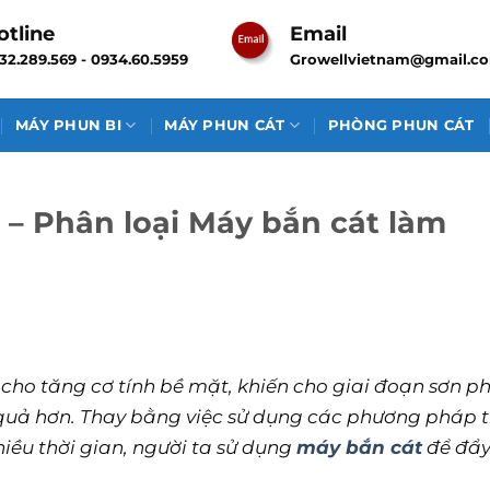
otline
Email
32.289.569 - 0934.60.5959
Growellvietnam@gmail.c
MÁY PHUN BI
MÁY PHUN CÁT
PHÒNG PHUN CÁT
 – Phân loại Máy bắn cát làm
p cho tăng cơ tính bề mặt, khiến cho giai đoạn sơn p
u quả hơn. Thay bằng việc sử dụng các phương pháp 
iều thời gian, người ta sử dụng
máy bắn cát
để đẩ