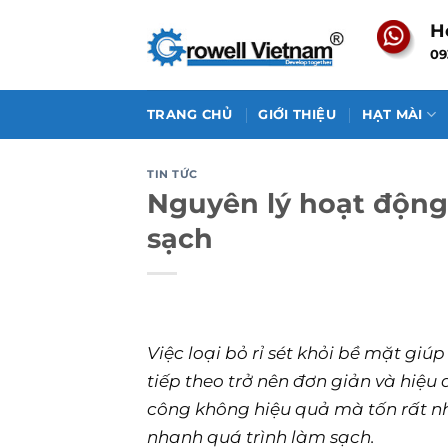
Skip
H
to
09
content
TRANG CHỦ
GIỚI THIỆU
HẠT MÀI
TIN TỨC
Nguyên lý hoạt động
sạch
Việc loại bỏ rỉ sét khỏi bề mặt giú
tiếp theo trở nên đơn giản và hiệ
công không hiệu quả mà tốn rất nh
nhanh quá trình làm sạch.