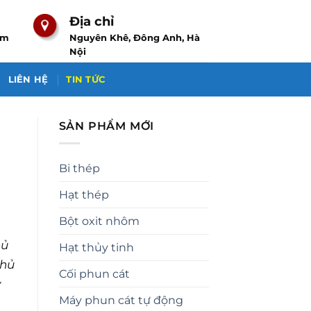
Địa chỉ
om
Nguyên Khê, Đông Anh, Hà
Nội
LIÊN HỆ
TIN TỨC
SẢN PHẨM MỚI
Bi thép
Hạt thép
Bột oxit nhôm
hủ
Hạt thủy tinh
thủ
Cối phun cát
y
Máy phun cát tự động