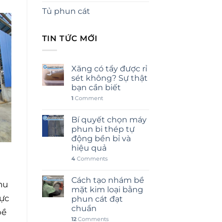
Tủ phun cát
TIN TỨC MỚI
Xăng có tẩy được rỉ
sét không? Sự thật
bạn cần biết
1
Comment
Bí quyết chọn máy
phun bi thép tự
động bền bỉ và
hiệu quả
4
Comments
Cách tạo nhám bề
hu
mặt kim loại bằng
lực
phun cát đạt
chuẩn
bề
12
Comments