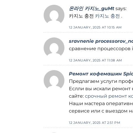
온라인 카지노_guMt
says:
카지노 충전
카지노 충전
.
12 JANUARY, 2025 AT 10:15 AM
sravnenie processorov_n
сравнение процессоров i
12 JANUARY, 2025 AT 11:08 AM
Ремонт кофемашин Spi
Предлагаем услуги проф
Еслли вы искали ремонт 
сайте:
срочный ремонт к
Наши мастера оперативно
сервисе или с выездом н
12 JANUARY, 2025 AT 2:51 PM