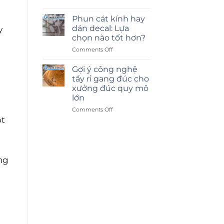
Phun cát kính hay
dán decal: Lựa
y
chọn nào tốt hơn?
on
Comments Off
Phun
cát
Gợi ý công nghệ
kính
tẩy rỉ gang đúc cho
hay
xưởng đúc quy mô
dán
lớn
decal:
Lựa
on
Comments Off
chọn
Gợi
ột
nào
ý
tốt
công
hơn?
nghệ
tẩy
ng
rỉ
gang
đúc
cho
xưởng
đúc
quy
mô