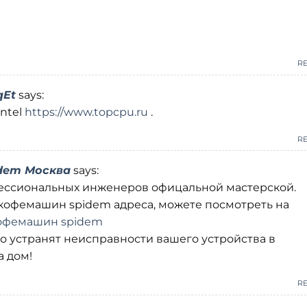
R
qEt
says:
ntel
https://www.topcpu.ru
.
R
dem Москва
says:
ессиональных инженеров офицальной мастерской.
кофемашин spidem адреса, можете посмотреть на
офемашин spidem
 устранят неисправности вашего устройства в
а дом!
R