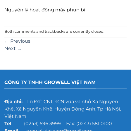
Nguyên lý hoạt động máy phun bi
Both comments and trackbacks are currently closed.
←
Previous
Next
→
CÔNG TY TNHH GROWELL VIỆT NAM
Địa chỉ:
Lô Đất CN1, KCN vừa và nhỏ Xã Nguyên
Khê, Xã Nguyên Khê, Huyện Đông Anh, Tp Hà Nội,
Việt Nam
Tel
: (0243) 596 3999 - Fax: (0243) 581 0100
Email
: growellvietnam@gmail.com