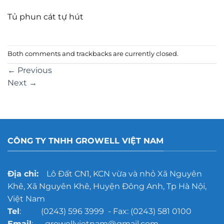
Tủ phun cát tự hút
Both comments and trackbacks are currently closed.
←
Previous
Next
→
CÔNG TY TNHH GROWELL VIỆT NAM
Địa chỉ:
Lô Đất CN1, KCN vừa và nhỏ Xã Nguyên
Khê, Xã Nguyên Khê, Huyện Đông Anh, Tp Hà Nội,
Việt Nam
Tel
: (0243) 596 3999 - Fax: (0243) 581 0100
Email
: growellvietnam@gmail.com