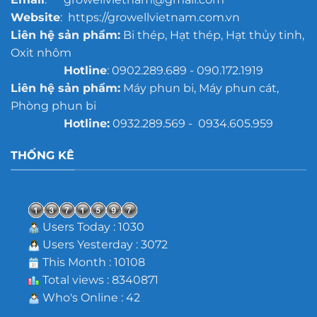
Website
: https://growellvietnam.com.vn
Liên hệ sản phẩm:
Bi thép, Hạt thép, Hạt thủy tinh,
Oxit nhôm
Hotline
: 0902.289.689 - 090.172.1919
Liên hệ sản phẩm:
Máy phun bi, Máy phun cát,
Phòng phun bi
Hotline:
0932.289.569 - 0934.605.959
THỐNG KÊ
Users Today : 1030
Users Yesterday : 3072
This Month : 10108
Total views : 8340871
Who's Online : 42