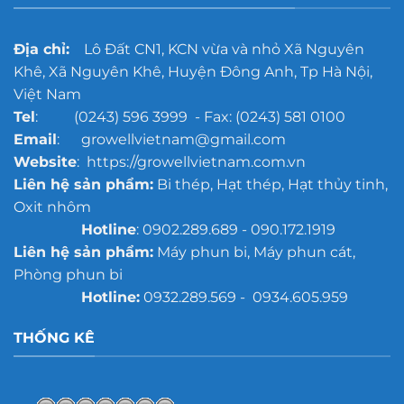
Địa chỉ:
Lô Đất CN1, KCN vừa và nhỏ Xã Nguyên
Khê, Xã Nguyên Khê, Huyện Đông Anh, Tp Hà Nội,
Việt Nam
Tel
: (0243) 596 3999 - Fax: (0243) 581 0100
Email
: growellvietnam@gmail.com
Website
: https://growellvietnam.com.vn
Liên hệ sản phẩm:
Bi thép, Hạt thép, Hạt thủy tinh,
Oxit nhôm
Hotline
: 0902.289.689 - 090.172.1919
Liên hệ sản phẩm:
Máy phun bi, Máy phun cát,
Phòng phun bi
Hotline:
0932.289.569 - 0934.605.959
THỐNG KÊ