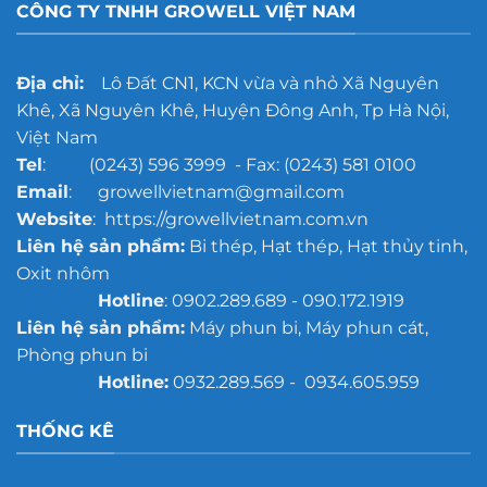
CÔNG TY TNHH GROWELL VIỆT NAM
Địa chỉ:
Lô Đất CN1, KCN vừa và nhỏ Xã Nguyên
Khê, Xã Nguyên Khê, Huyện Đông Anh, Tp Hà Nội,
Việt Nam
Tel
: (0243) 596 3999 - Fax: (0243) 581 0100
Email
: growellvietnam@gmail.com
Website
: https://growellvietnam.com.vn
Liên hệ sản phẩm:
Bi thép, Hạt thép, Hạt thủy tinh,
Oxit nhôm
Hotline
: 0902.289.689 - 090.172.1919
Liên hệ sản phẩm:
Máy phun bi, Máy phun cát,
Phòng phun bi
Hotline:
0932.289.569 - 0934.605.959
THỐNG KÊ