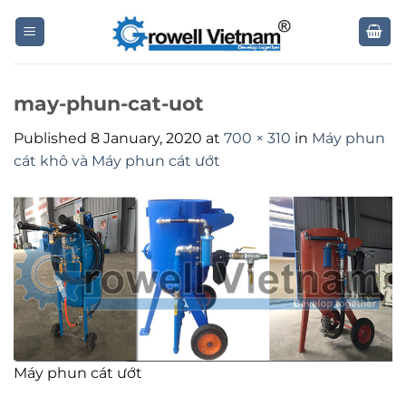
Skip
to
content
may-phun-cat-uot
Published
8 January, 2020
at
700 × 310
in
Máy phun
cát khô và Máy phun cát ướt
Máy phun cát ướt