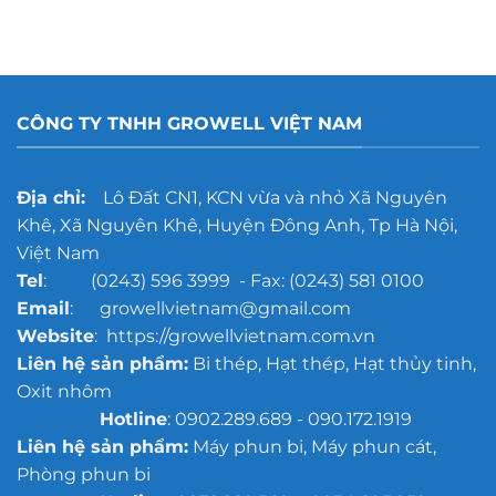
CÔNG TY TNHH GROWELL VIỆT NAM
Địa chỉ:
Lô Đất CN1, KCN vừa và nhỏ Xã Nguyên
Khê, Xã Nguyên Khê, Huyện Đông Anh, Tp Hà Nội,
Việt Nam
Tel
: (0243) 596 3999 - Fax: (0243) 581 0100
Email
: growellvietnam@gmail.com
Website
: https://growellvietnam.com.vn
Liên hệ sản phẩm:
Bi thép, Hạt thép, Hạt thủy tinh,
Oxit nhôm
Hotline
: 0902.289.689 - 090.172.1919
Liên hệ sản phẩm:
Máy phun bi, Máy phun cát,
Phòng phun bi