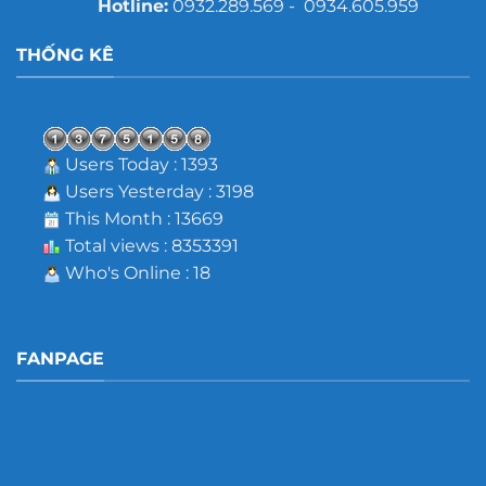
Hotline:
0932.289.569 - 0934.605.959
THỐNG KÊ
Users Today : 1393
Users Yesterday : 3198
This Month : 13669
Total views : 8353391
Who's Online : 18
FANPAGE