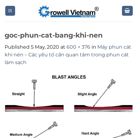
Skip
to
content
goc-phun-cat-bang-khi-nen
Published
5 May, 2020
at
600 × 376
in
Máy phun cát
khí nén – Các yếu tố cần quan tâm trong phun cát
làm sạch