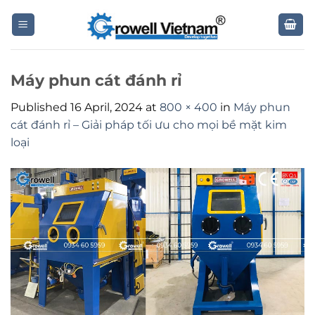
Skip
to
content
Máy phun cát đánh rỉ
Published
16 April, 2024
at
800 × 400
in
Máy phun
cát đánh rỉ – Giải pháp tối ưu cho mọi bề mặt kim
loại