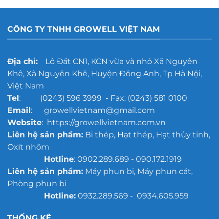
CÔNG TY TNHH GROWELL VIỆT NAM
Địa chỉ:
Lô Đất CN1, KCN vừa và nhỏ Xã Nguyên
Khê, Xã Nguyên Khê, Huyện Đông Anh, Tp Hà Nội,
Việt Nam
Tel
: (0243) 596 3999 - Fax: (0243) 581 0100
Email
: growellvietnam@gmail.com
Website
: https://growellvietnam.com.vn
Liên hệ sản phẩm:
Bi thép, Hạt thép, Hạt thủy tinh,
Oxit nhôm
Hotline
: 0902.289.689 - 090.172.1919
Liên hệ sản phẩm:
Máy phun bi, Máy phun cát,
Phòng phun bi
Hotline:
0932.289.569 - 0934.605.959
THỐNG KÊ