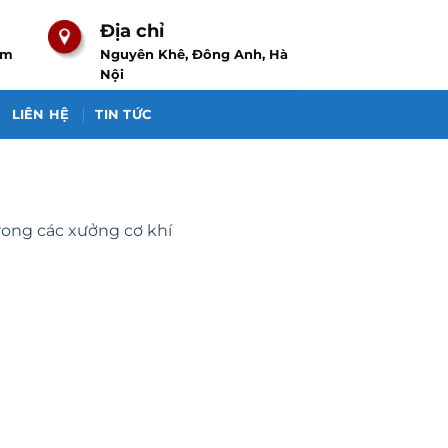
Địa chỉ
om
Nguyên Khê, Đông Anh, Hà
Nội
LIÊN HỆ
TIN TỨC
rong các xưởng cơ khí