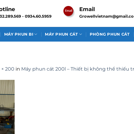
otline
Email
32.289.569 - 0934.60.5959
Growellvietnam@gmail.c
MÁY PHUN BI
MÁY PHUN CÁT
PHÒNG PHUN CÁT
 × 200
in
Máy phun cát 200l – Thiết bị không thể thiếu t