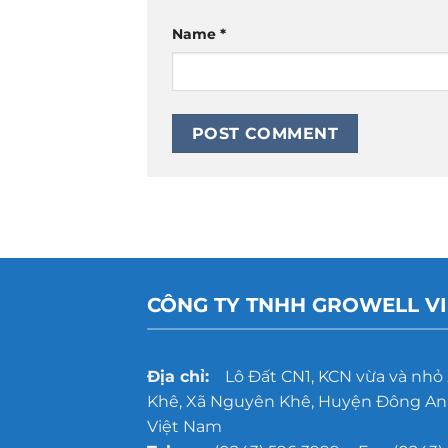
Name
*
CÔNG TY TNHH GROWELL V
Địa chỉ:
Lô Đất CN1, KCN vừa và nhỏ
Khê, Xã Nguyên Khê, Huyện Đông Anh
Việt Nam