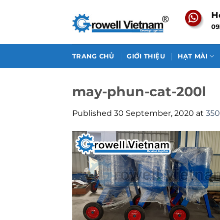
Skip
H
to
09
content
TRANG CHỦ
GIỚI THIỆU
HẠT MÀI
may-phun-cat-200l
Published
30 September, 2020
at
350