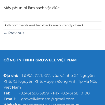
Máy phun bi làm sạch vật đúc
Both comments and trackbacks are currently closed.
←
Previous
CÔNG TY TNHH GROWELL VIỆT NAM
Địa chỉ:
Lô Đất CN1, KCN vừa và nhỏ Xã Nguyên
Khê, Xã Nguyên Khê, Huyện Đông Anh, Tp Hà Nội,
Việt Nam
Tel
: (0243) 596 3999 - Fax: (0243) 581 0100
Email
: growellvietnam@gmail.com
Website
: https://growellvietnam.com.vn