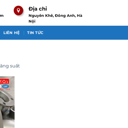
Địa chỉ
om
Nguyên Khê, Đông Anh, Hà
Nội
LIÊN HỆ
TIN TỨC
năng suất