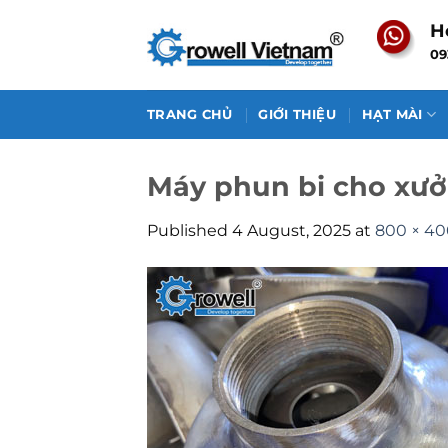
Skip
H
to
09
content
TRANG CHỦ
GIỚI THIỆU
HẠT MÀI
Máy phun bi cho xư
Published
4 August, 2025
at
800 × 40