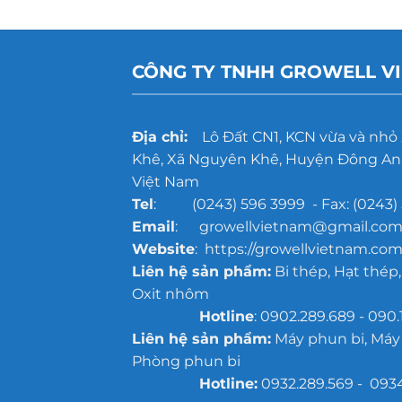
CÔNG TY TNHH GROWELL V
Địa chỉ:
Lô Đất CN1, KCN vừa và nhỏ
Khê, Xã Nguyên Khê, Huyện Đông Anh
Việt Nam
Tel
: (0243) 596 3999 - Fax: (0243) 
Email
: growellvietnam@gmail.co
Website
: https://growellvietnam.com
Liên hệ sản phẩm:
Bi thép, Hạt thép,
Oxit nhôm
Hotline
: 0902.289.689 - 090.
Liên hệ sản phẩm:
Máy phun bi, Máy
Phòng phun bi
Hotline:
0932.289.569 - 093