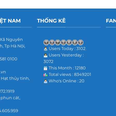
IỆT NAM
THỐNG KÊ
FA
 Xã Nguyên
, Tp Hà Nội,
Users Today : 3102
Users Yesterday :
581 0100
3072
m
This Month : 12180
.vn
Total views : 8349201
 Hạt thủy tinh,
Who's Online : 20
172.1919
 phun cát,
4.605.959