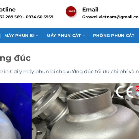
otline
Email
32.289.569 - 0934.60.5959
Growellvietnam@gmail.c
MÁY PHUN BI
MÁY PHUN CÁT
PHÒNG PHUN CÁT
ởng đúc
0
in
Gợi ý máy phun bi cho xưởng đúc tối ưu chi phí và 