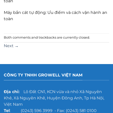
toàn
Máy bắn cát tự động: Ưu điểm và cách vận hành an
toàn
Both comments and trackbacks are currently closed.
Next
→
CÔNG TY TNHH GROWELL VIỆT NAM
Địa chỉ:
Lô Đất CN1, KCN vừa và nhỏ Xã Nguyên
Khê, Xã Nguyên Khê, Huyện Đông Anh, Tp Hà Nội,
Việt Nam
Tel
: (0243) 596 3999 - Fax: (0243) 581 0100