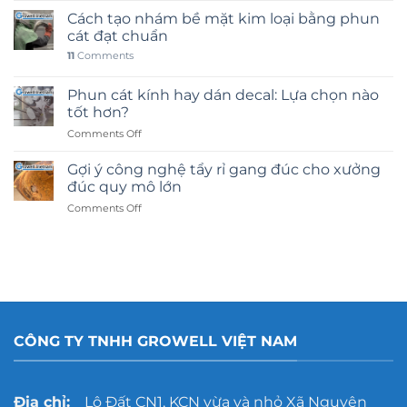
Cách tạo nhám bề mặt kim loại bằng phun
cát đạt chuẩn
11
Comments
Phun cát kính hay dán decal: Lựa chọn nào
tốt hơn?
on
Comments Off
Phun
cát
Gợi ý công nghệ tẩy rỉ gang đúc cho xưởng
kính
đúc quy mô lớn
hay
on
Comments Off
dán
Gợi
decal:
ý
Lựa
công
chọn
nghệ
nào
tẩy
tốt
rỉ
hơn?
gang
đúc
CÔNG TY TNHH GROWELL VIỆT NAM
cho
xưởng
đúc
quy
Địa chỉ:
Lô Đất CN1, KCN vừa và nhỏ Xã Nguyên