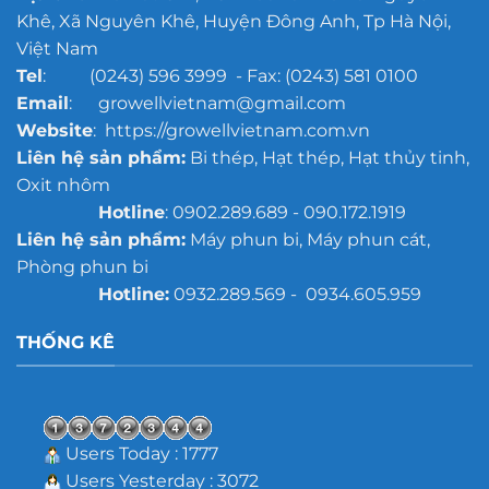
mô
Khê, Xã Nguyên Khê, Huyện Đông Anh, Tp Hà Nội,
lớn
Việt Nam
Tel
: (0243) 596 3999 - Fax: (0243) 581 0100
Email
: growellvietnam@gmail.com
Website
: https://growellvietnam.com.vn
Liên hệ sản phẩm:
Bi thép, Hạt thép, Hạt thủy tinh,
Oxit nhôm
Hotline
: 0902.289.689 - 090.172.1919
Liên hệ sản phẩm:
Máy phun bi, Máy phun cát,
Phòng phun bi
Hotline:
0932.289.569 - 0934.605.959
THỐNG KÊ
Users Today : 1777
Users Yesterday : 3072