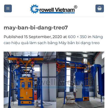
Skip
to
content
may-ban-bi-dang-treo7
Published
15 September, 2020
at
600 × 350
in
Nâng
cao hiệu quả làm sạch bằng Máy bắn bi dạng treo