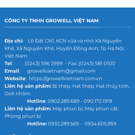
CÔNG TY TNHH GROWELL VIỆT NAM
Địa chỉ:
Lô Đất CN1, KCN vừa và nhỏ Xã Nguyên
Khê, Xã Nguyên Khê, Huyện Đông Anh, Tp Hà Nội,
Việt Nam
Tel
: (0243) 596 3999 - Fax: (0243) 581 0100
Email
: growellvietnam@gmail.com
Website
: https://growellvietnam.com.vn
Liên hệ sản phẩm:
Bi thép, Hạt thép, Hạt thủy tinh,
Oxit nhôm
Hotline
: 0902.289.689 - 090.172.1919
Liên hệ sản phẩm:
Máy phun bi, Máy phun cát,
Phòng phun bi
Hotline:
0932.289.569 - 0934.605.959