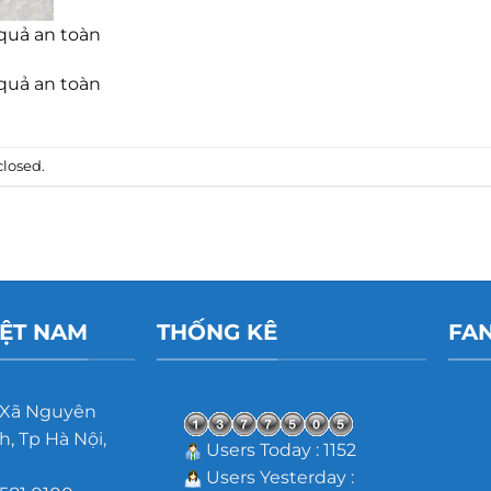
 quả an toàn
 quả an toàn
losed.
IỆT NAM
THỐNG KÊ
FA
 Xã Nguyên
, Tp Hà Nội,
Users Today : 1152
Users Yesterday :