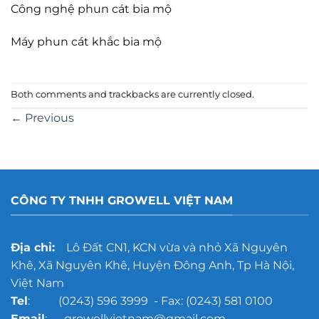
Công nghệ phun cát bia mộ
Máy phun cát khắc bia mộ
Both comments and trackbacks are currently closed.
←
Previous
CÔNG TY TNHH GROWELL VIỆT NAM
Địa chỉ:
Lô Đất CN1, KCN vừa và nhỏ Xã Nguyên
Khê, Xã Nguyên Khê, Huyện Đông Anh, Tp Hà Nội,
Việt Nam
Tel
: (0243) 596 3999 - Fax: (0243) 581 0100
Email
: growellvietnam@gmail.com