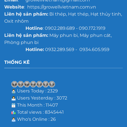
Website
: https://growellvietnam.com.vn
Liên hệ sản phẩm:
Bi thép, Hạt thép, Hạt thủy tinh,
Oxit nhôm
Hotline
: 0902.289.689 - 090.172.1919
Liên hệ sản phẩm:
Máy phun bi, Máy phun cát,
Phòng phun bi
Hotline:
0932.289.569 - 0934.605.959
THỐNG KÊ
Users Today : 2329
Users Yesterday : 3072
This Month : 11407
Total views : 8345441
Who's Online : 26