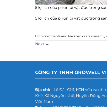
5 lợi ích của phun bi vật đúc trong s
5 lợi ích của phun bi vật đúc trong s
Both comments and trackbacks are currently c
Next
→
CÔNG TY TNHH GROWELL V
Địa chỉ:
Lô Đất CN1, KCN vừa và nhỏ
Khê, Xã Nguyên Khê, Huyện Đông Anh
Việt Nam