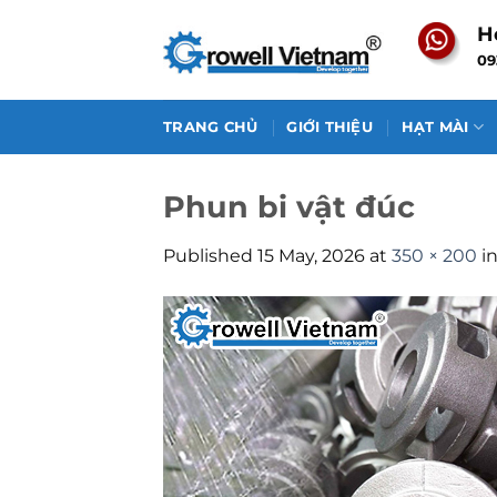
Skip
H
to
09
content
TRANG CHỦ
GIỚI THIỆU
HẠT MÀI
Phun bi vật đúc
Published
15 May, 2026
at
350 × 200
i