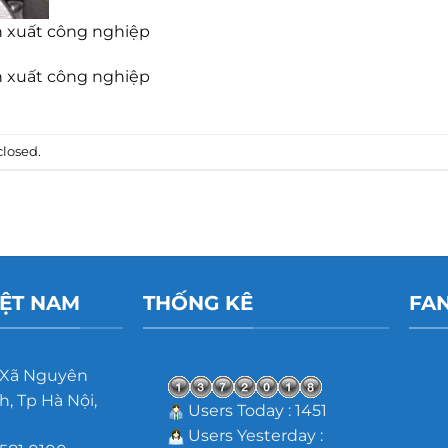
ản xuất công nghiệp
ản xuất công nghiệp
losed.
IỆT NAM
THỐNG KÊ
FA
 Xã Nguyên
, Tp Hà Nội,
Users Today : 1451
Users Yesterday :