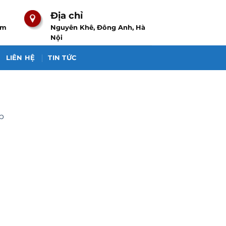
Địa chỉ
om
Nguyên Khê, Đông Anh, Hà
Nội
LIÊN HỆ
TIN TỨC
p