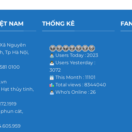
IỆT NAM
THỐNG KÊ
FA
 Xã Nguyên
, Tp Hà Nội,
Users Today : 2023
Users Yesterday :
581 0100
3072
m
This Month : 11101
.vn
Total views : 8344040
 Hạt thủy tinh,
Who's Online : 26
172.1919
 phun cát,
4.605.959