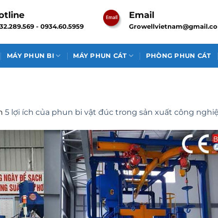
otline
Email
32.289.569 - 0934.60.5959
Growellvietnam@gmail.c
MÁY PHUN BI
MÁY PHUN CÁT
PHÒNG PHUN CÁT
n
5 lợi ích của phun bi vật đúc trong sản xuất công nghi