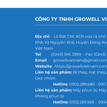
CÔNG TY TNHH GROWELL V
Địa chỉ:
Lô Đất CN1, KCN vừa và nhỏ
Khê, Xã Nguyên Khê, Huyện Đông Anh
Việt Nam
Tel
: (0243) 596 3999 - Fax: (0243) 
Email
: growellvietnam@gmail.co
Website
: https://growellvietnam.com
Liên hệ sản phẩm:
Bi thép, Hạt thép,
Oxit nhôm
Hotline
: 0902.289.689 - 090.
Liên hệ sản phẩm:
Máy phun bi, Máy
Phòng phun bi
Hotline:
0932.289.569 - 093