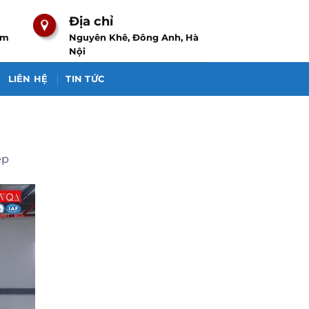
Địa chỉ
om
Nguyên Khê, Đông Anh, Hà
Nội
LIÊN HỆ
TIN TỨC
ệp