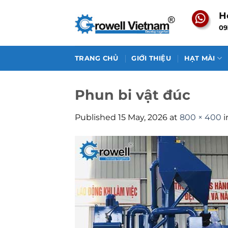
Skip
H
to
09
content
TRANG CHỦ
GIỚI THIỆU
HẠT MÀI
Phun bi vật đúc
Published
15 May, 2026
at
800 × 400
i