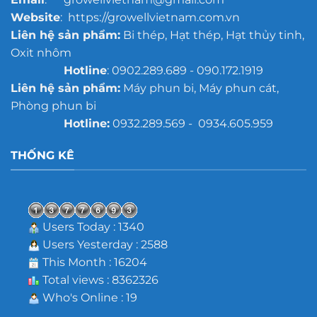
Website
: https://growellvietnam.com.vn
Liên hệ sản phẩm:
Bi thép, Hạt thép, Hạt thủy tinh,
Oxit nhôm
Hotline
: 0902.289.689 - 090.172.1919
Liên hệ sản phẩm:
Máy phun bi, Máy phun cát,
Phòng phun bi
Hotline:
0932.289.569 - 0934.605.959
THỐNG KÊ
Users Today : 1340
Users Yesterday : 2588
This Month : 16204
Total views : 8362326
Who's Online : 19