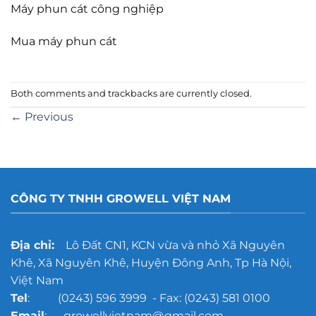
Máy phun cát công nghiệp
Mua máy phun cát
Both comments and trackbacks are currently closed.
←
Previous
CÔNG TY TNHH GROWELL VIỆT NAM
Địa chỉ:
Lô Đất CN1, KCN vừa và nhỏ Xã Nguyên
Khê, Xã Nguyên Khê, Huyện Đông Anh, Tp Hà Nội,
Việt Nam
Tel
: (0243) 596 3999 - Fax: (0243) 581 0100
Email
: growellvietnam@gmail.com