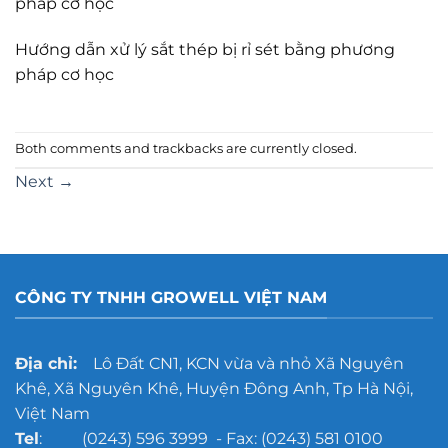
pháp cơ học
Hướng dẫn xử lý sắt thép bị rỉ sét bằng phương
pháp cơ học
Both comments and trackbacks are currently closed.
Next
→
CÔNG TY TNHH GROWELL VIỆT NAM
Địa chỉ:
Lô Đất CN1, KCN vừa và nhỏ Xã Nguyên
Khê, Xã Nguyên Khê, Huyện Đông Anh, Tp Hà Nội,
Việt Nam
Tel
: (0243) 596 3999 - Fax: (0243) 581 0100