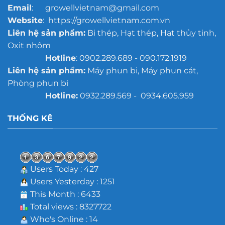
Email
: growellvietnam@gmail.com
Website
: https://growellvietnam.com.vn
Liên hệ sản phẩm:
Bi thép, Hạt thép, Hạt thủy tinh,
Oxit nhôm
Hotline
: 0902.289.689 - 090.172.1919
Liên hệ sản phẩm:
Máy phun bi, Máy phun cát,
Phòng phun bi
Hotline:
0932.289.569 - 0934.605.959
THỐNG KÊ
Users Today : 427
Users Yesterday : 1251
This Month : 6433
Total views : 8327722
Who's Online : 14