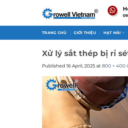
Skip
H
to
09
content
TRANG CHỦ
GIỚI THIỆU
HẠT MÀI
Xử lý sắt thép bị rỉ sé
Published
16 April, 2025
at
800 × 400