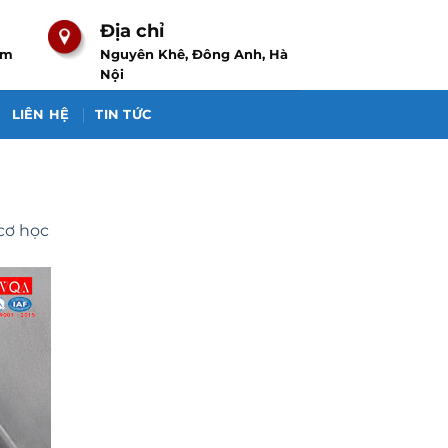
Địa chỉ
om
Nguyên Khê, Đông Anh, Hà
Nội
LIÊN HỆ
TIN TỨC
cơ học