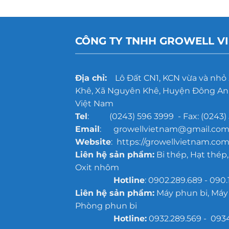
CÔNG TY TNHH GROWELL V
Địa chỉ:
Lô Đất CN1, KCN vừa và nhỏ
Khê, Xã Nguyên Khê, Huyện Đông Anh
Việt Nam
Tel
: (0243) 596 3999 - Fax: (0243) 
Email
: growellvietnam@gmail.co
Website
: https://growellvietnam.com
Liên hệ sản phẩm:
Bi thép, Hạt thép,
Oxit nhôm
Hotline
: 0902.289.689 - 090.
Liên hệ sản phẩm:
Máy phun bi, Máy
Phòng phun bi
Hotline:
0932.289.569 - 093