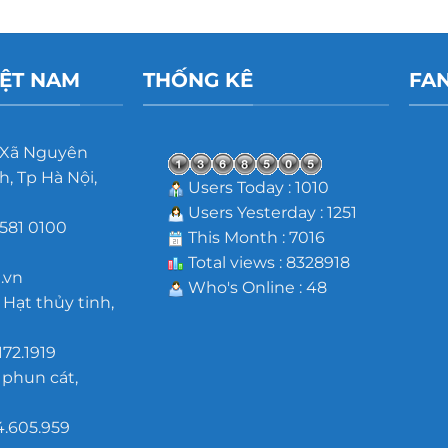
IỆT NAM
THỐNG KÊ
FA
 Xã Nguyên
, Tp Hà Nội,
Users Today : 1010
Users Yesterday : 1251
581 0100
This Month : 7016
m
Total views : 8328918
.vn
Who's Online : 48
 Hạt thủy tinh,
172.1919
 phun cát,
4.605.959