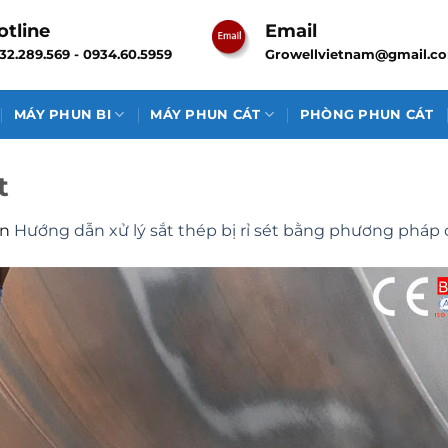
otline
Email
32.289.569 - 0934.60.5959
Growellvietnam@gmail.c
MÁY PHUN BI
MÁY PHUN CÁT
PHÒNG PHUN CÁT
t
in
Hướng dẫn xử lý sắt thép bị rỉ sét bằng phương pháp 