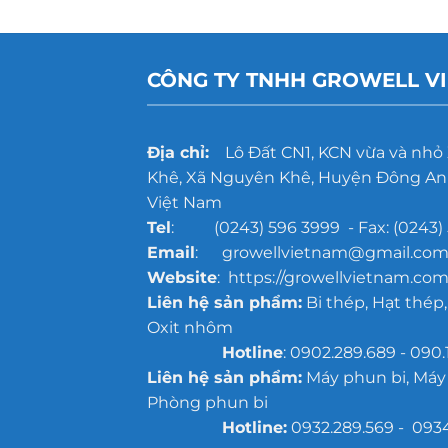
CÔNG TY TNHH GROWELL V
Địa chỉ:
Lô Đất CN1, KCN vừa và nhỏ
Khê, Xã Nguyên Khê, Huyện Đông Anh
Việt Nam
Tel
: (0243) 596 3999 - Fax: (0243) 
Email
: growellvietnam@gmail.co
Website
: https://growellvietnam.com
Liên hệ sản phẩm:
Bi thép, Hạt thép,
Oxit nhôm
Hotline
: 0902.289.689 - 090.
Liên hệ sản phẩm:
Máy phun bi, Máy
Phòng phun bi
Hotline:
0932.289.569 - 093