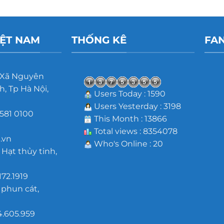
IỆT NAM
THỐNG KÊ
FA
 Xã Nguyên
, Tp Hà Nội,
Users Today : 1590
Users Yesterday : 3198
581 0100
This Month : 13866
m
Total views : 8354078
.vn
Who's Online : 20
 Hạt thủy tinh,
172.1919
 phun cát,
4.605.959