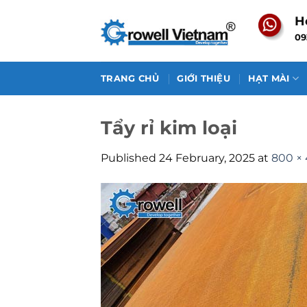
Skip
H
to
09
content
TRANG CHỦ
GIỚI THIỆU
HẠT MÀI
Tẩy rỉ kim loại
Published
24 February, 2025
at
800 ×