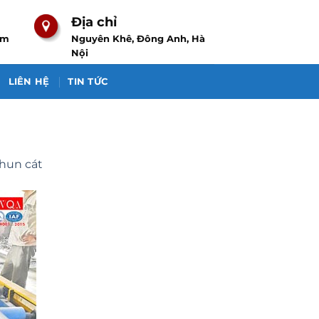
Địa chỉ
om
Nguyên Khê, Đông Anh, Hà
Nội
LIÊN HỆ
TIN TỨC
phun cát