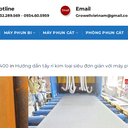
otline
Email
32.289.569 - 0934.60.5959
Growellvietnam@gmail.c
MÁY PHUN BI
MÁY PHUN CÁT
PHÒNG PHUN CÁT
 400
in
Hướng dẫn tẩy rỉ kim loại siêu đơn giản với máy 