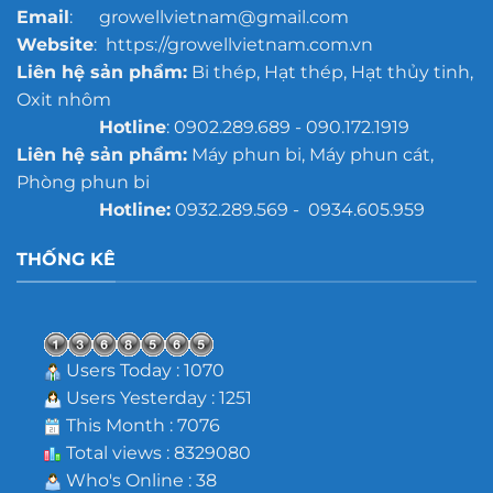
Email
: growellvietnam@gmail.com
Website
: https://growellvietnam.com.vn
Liên hệ sản phẩm:
Bi thép, Hạt thép, Hạt thủy tinh,
Oxit nhôm
Hotline
: 0902.289.689 - 090.172.1919
Liên hệ sản phẩm:
Máy phun bi, Máy phun cát,
Phòng phun bi
Hotline:
0932.289.569 - 0934.605.959
THỐNG KÊ
Users Today : 1070
Users Yesterday : 1251
This Month : 7076
Total views : 8329080
Who's Online : 38