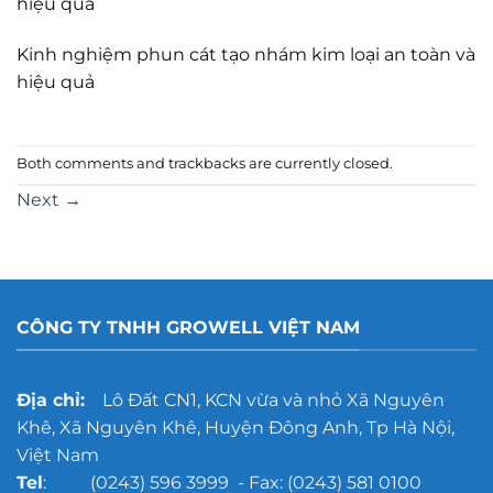
hiệu quả
Kinh nghiệm phun cát tạo nhám kim loại an toàn và
hiệu quả
Both comments and trackbacks are currently closed.
Next
→
CÔNG TY TNHH GROWELL VIỆT NAM
Địa chỉ:
Lô Đất CN1, KCN vừa và nhỏ Xã Nguyên
Khê, Xã Nguyên Khê, Huyện Đông Anh, Tp Hà Nội,
Việt Nam
Tel
: (0243) 596 3999 - Fax: (0243) 581 0100