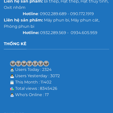
Liên hệ sản phẩm:
Bi thép, Hạt thép, Hạt thủy tinh,
Oxit nhôm
Hotline
: 0902.289.689 - 090.172.1919
Liên hệ sản phẩm:
Máy phun bi, Máy phun cát,
Phòng phun bi
Hotline:
0932.289.569 - 0934.605.959
THỐNG KÊ
Users Today : 2324
Users Yesterday : 3072
This Month : 11402
Total views : 8345426
Who's Online : 17