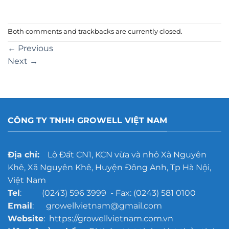
Both comments and trackbacks are currently closed.
←
Previous
Next
→
CÔNG TY TNHH GROWELL VIỆT NAM
Địa chỉ:
Lô Đất CN1, KCN vừa và nhỏ Xã Nguyên
Khê, Xã Nguyên Khê, Huyện Đông Anh, Tp Hà Nội,
Việt Nam
Tel
: (0243) 596 3999 - Fax: (0243) 581 0100
Email
: growellvietnam@gmail.com
Website
: https://growellvietnam.com.vn