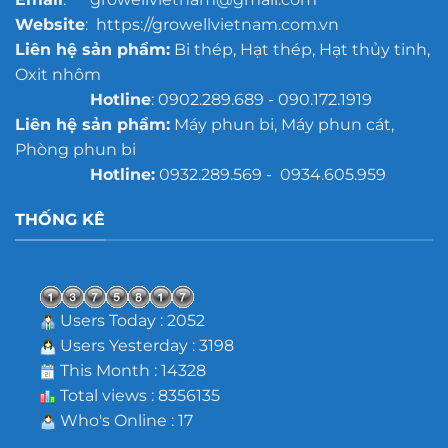
Website
: https://growellvietnam.com.vn
Liên hệ sản phẩm:
Bi thép, Hạt thép, Hạt thủy tinh,
Oxit nhôm
Hotline
: 0902.289.689 - 090.172.1919
Liên hệ sản phẩm:
Máy phun bi, Máy phun cát,
Phòng phun bi
Hotline:
0932.289.569 - 0934.605.959
THỐNG KÊ
Users Today : 2052
Users Yesterday : 3198
This Month : 14328
Total views : 8356135
Who's Online : 17