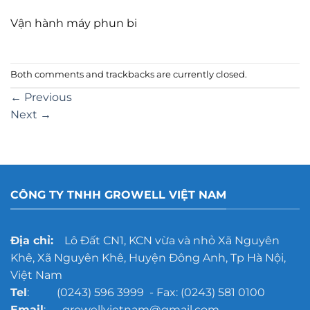
Vận hành máy phun bi
Both comments and trackbacks are currently closed.
←
Previous
Next
→
CÔNG TY TNHH GROWELL VIỆT NAM
Địa chỉ:
Lô Đất CN1, KCN vừa và nhỏ Xã Nguyên
Khê, Xã Nguyên Khê, Huyện Đông Anh, Tp Hà Nội,
Việt Nam
Tel
: (0243) 596 3999 - Fax: (0243) 581 0100
Email
: growellvietnam@gmail.com