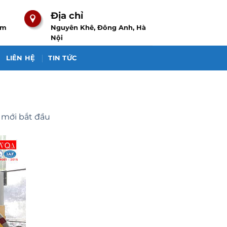
Địa chỉ
om
Nguyên Khê, Đông Anh, Hà
Nội
LIÊN HỆ
TIN TỨC
 mới bắt đầu