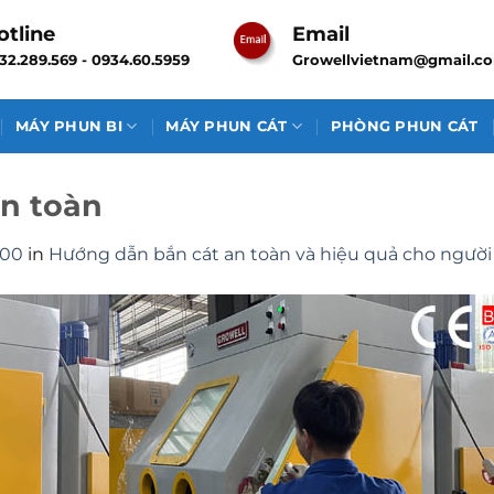
otline
Email
32.289.569 - 0934.60.5959
Growellvietnam@gmail.c
MÁY PHUN BI
MÁY PHUN CÁT
PHÒNG PHUN CÁT
n toàn
400
in
Hướng dẫn bắn cát an toàn và hiệu quả cho người