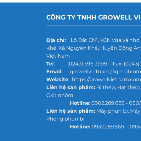
CÔNG TY TNHH GROWELL V
Địa chỉ:
Lô Đất CN1, KCN vừa và nhỏ
Khê, Xã Nguyên Khê, Huyện Đông Anh
Việt Nam
Tel
: (0243) 596 3999 - Fax: (0243) 
Email
: growellvietnam@gmail.co
Website
: https://growellvietnam.com
Liên hệ sản phẩm:
Bi thép, Hạt thép,
Oxit nhôm
Hotline
: 0902.289.689 - 090.
Liên hệ sản phẩm:
Máy phun bi, Máy
Phòng phun bi
Hotline:
0932.289.569 - 093