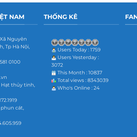
IỆT NAM
THỐNG KÊ
FA
 Xã Nguyên
, Tp Hà Nội,
Users Today : 1759
Users Yesterday :
581 0100
3072
m
This Month : 10837
.vn
Total views : 8343039
 Hạt thủy tinh,
Who's Online : 24
172.1919
 phun cát,
4.605.959