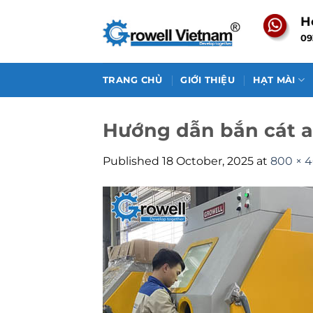
Skip
H
to
09
content
TRANG CHỦ
GIỚI THIỆU
HẠT MÀI
Hướng dẫn bắn cát a
Published
18 October, 2025
at
800 × 