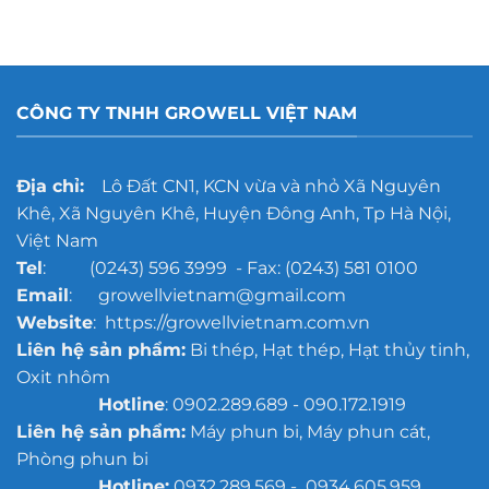
CÔNG TY TNHH GROWELL VIỆT NAM
Địa chỉ:
Lô Đất CN1, KCN vừa và nhỏ Xã Nguyên
Khê, Xã Nguyên Khê, Huyện Đông Anh, Tp Hà Nội,
Việt Nam
Tel
: (0243) 596 3999 - Fax: (0243) 581 0100
Email
: growellvietnam@gmail.com
Website
: https://growellvietnam.com.vn
Liên hệ sản phẩm:
Bi thép, Hạt thép, Hạt thủy tinh,
Oxit nhôm
Hotline
: 0902.289.689 - 090.172.1919
Liên hệ sản phẩm:
Máy phun bi, Máy phun cát,
Phòng phun bi
Hotline:
0932.289.569 - 0934.605.959