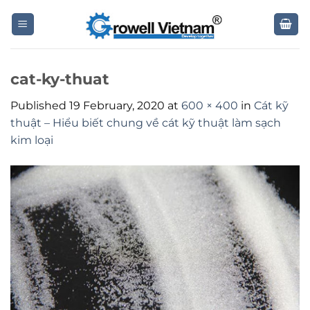
Skip
to
content
cat-ky-thuat
Published
19 February, 2020
at
600 × 400
in
Cát kỹ
thuật – Hiểu biết chung về cát kỹ thuật làm sạch
kim loại