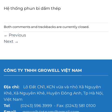
Hệ thống phun bi dầm thép
Both comments and trackbacks are currently closed.
←
Previous
Next
→
CÔNG TY TNHH GROWELL VIỆT NAM
Địa chỉ:
Lô Đất CN1, KCN vừa và nhỏ Xã Nguyên
Khê, Xã Nguyên Khê, Huyện Đông Anh, Tp Hà Nội,
Việt Nam
Tel
: (0243) 596 3999 - Fax: (0243) 581 0100
Email
: growellvietnam@gmail.com