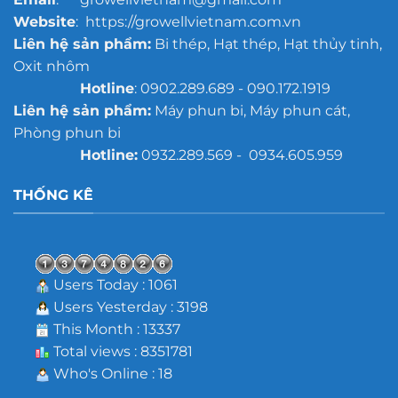
Website
: https://growellvietnam.com.vn
Liên hệ sản phẩm:
Bi thép, Hạt thép, Hạt thủy tinh,
Oxit nhôm
Hotline
: 0902.289.689 - 090.172.1919
Liên hệ sản phẩm:
Máy phun bi, Máy phun cát,
Phòng phun bi
Hotline:
0932.289.569 - 0934.605.959
THỐNG KÊ
Users Today : 1061
Users Yesterday : 3198
This Month : 13337
Total views : 8351781
Who's Online : 18