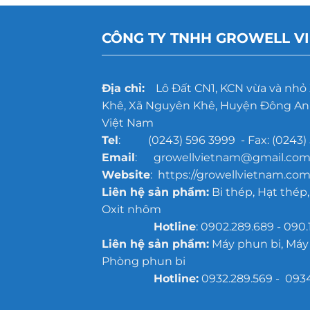
CÔNG TY TNHH GROWELL V
Địa chỉ:
Lô Đất CN1, KCN vừa và nhỏ
Khê, Xã Nguyên Khê, Huyện Đông Anh
Việt Nam
Tel
: (0243) 596 3999 - Fax: (0243) 
Email
: growellvietnam@gmail.co
Website
: https://growellvietnam.com
Liên hệ sản phẩm:
Bi thép, Hạt thép,
Oxit nhôm
Hotline
: 0902.289.689 - 090.
Liên hệ sản phẩm:
Máy phun bi, Máy
Phòng phun bi
Hotline:
0932.289.569 - 093