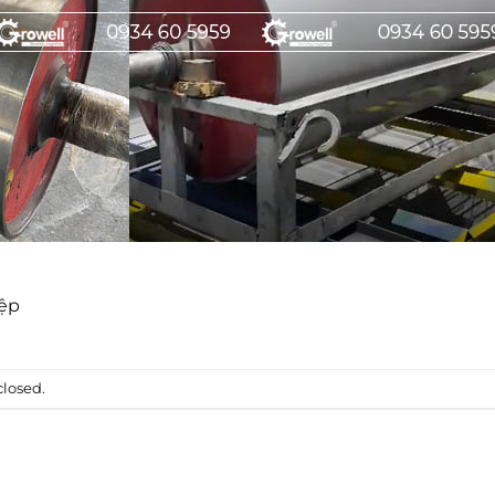
ệp
losed.