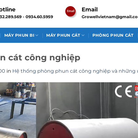
otline
Email
32.289.569 - 0934.60.5959
Growellvietnam@gmail.c
MÁY PHUN BI
MÁY PHUN CÁT
PHÒNG PHUN CÁT
n cát công nghiệp
00
in
Hệ thống phòng phun cát công nghiệp và những ư