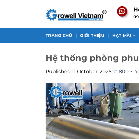
Skip
H
to
09
content
TRANG CHỦ
GIỚI THIỆU
HẠT MÀI
Hệ thống phòng phu
Published
11 October, 2025
at
800 × 4