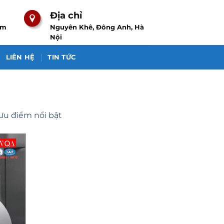
Địa chỉ
om
Nguyên Khê, Đông Anh, Hà
Nội
LIÊN HỆ
TIN TỨC
u điểm nổi bật