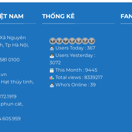
IỆT NAM
THỐNG KÊ
FA
 Xã Nguyên
, Tp Hà Nội,
Users Today : 367
Users Yesterday :
581 0100
3072
m
This Month : 9445
.vn
Total views : 8339217
 Hạt thủy tinh,
Who's Online : 39
172.1919
 phun cát,
4.605.959