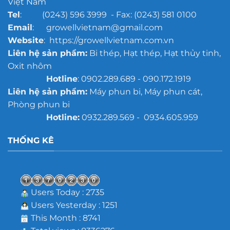
Việt Nam
Tel
: (0243) 596 3999 - Fax: (0243) 581 0100
Email
: growellvietnam@gmail.com
Website
: https://growellvietnam.com.vn
Liên hệ sản phẩm:
Bi thép, Hạt thép, Hạt thủy tinh,
Oxit nhôm
Hotline
: 0902.289.689 - 090.172.1919
Liên hệ sản phẩm:
Máy phun bi, Máy phun cát,
Phòng phun bi
Hotline:
0932.289.569 - 0934.605.959
THỐNG KÊ
Users Today : 2735
Users Yesterday : 1251
This Month : 8741