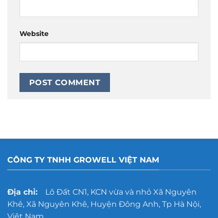
Website
CÔNG TY TNHH GROWELL VIỆT NAM
Địa chỉ:
Lô Đất CN1, KCN vừa và nhỏ Xã Nguyên
Khê, Xã Nguyên Khê, Huyện Đông Anh, Tp Hà Nội,
Việt Nam