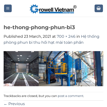
Skip
to
content
he-thong-phong-phun-bi3
Published
23 March, 2021
at
700 × 246
in
Hệ thống
phòng phun bi thu hồi hạt mài toàn phần
Trackbacks are closed, but you can
post a comment
.
←
Previous