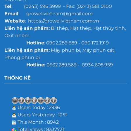
Tel
: (0243) 596 3999 - Fax: (0243) 581 0100
Email
: growellvietnam@gmail.com
Website
: https://growellvietnam.com.vn
Liên hệ sản phẩm:
Bi thép, Hạt thép, Hạt thủy tinh,
Oxit nhôm
Hotline
: 0902.289.689 - 090.172.1919
Liên hệ sản phẩm:
Máy phun bi, Máy phun cát,
Phòng phun bi
Hotline:
0932.289.569 - 0934.605.959
THỐNG KÊ
Users Today : 2936
Users Yesterday : 1251
This Month : 8942
Total views : 8337721