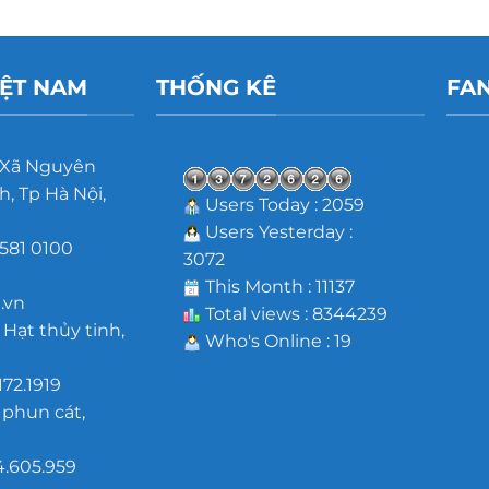
IỆT NAM
THỐNG KÊ
FA
 Xã Nguyên
, Tp Hà Nội,
Users Today : 2059
Users Yesterday :
581 0100
3072
m
This Month : 11137
.vn
Total views : 8344239
 Hạt thủy tinh,
Who's Online : 19
172.1919
 phun cát,
4.605.959