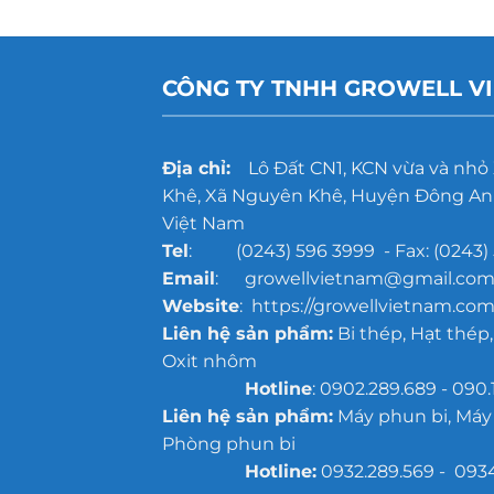
CÔNG TY TNHH GROWELL V
Địa chỉ:
Lô Đất CN1, KCN vừa và nhỏ
Khê, Xã Nguyên Khê, Huyện Đông Anh
Việt Nam
Tel
: (0243) 596 3999 - Fax: (0243) 
Email
: growellvietnam@gmail.co
Website
: https://growellvietnam.com
Liên hệ sản phẩm:
Bi thép, Hạt thép,
Oxit nhôm
Hotline
: 0902.289.689 - 090.
Liên hệ sản phẩm:
Máy phun bi, Máy
Phòng phun bi
Hotline:
0932.289.569 - 093