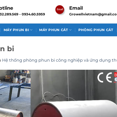
otline
Email
32.289.569 - 0934.60.5959
Growellvietnam@gmail.c
MÁY PHUN BI
MÁY PHUN CÁT
PHÒNG PHUN CÁT
n bi
n
Hệ thống phòng phun bi công nghiệp và ứng dụng th