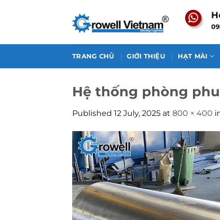
Skip
H
to
09
content
TRANG CHỦ
GIỚI THIỆU
HẠT MÀI
Hệ thống phòng phu
Published
12 July, 2025
at
800 × 400
i