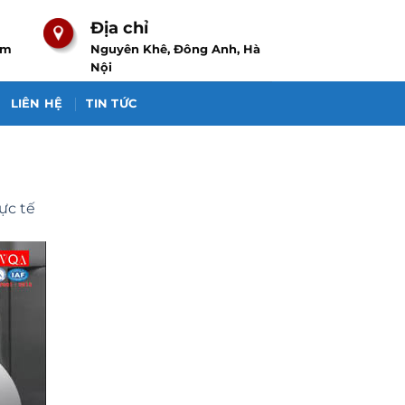
Địa chỉ
om
Nguyên Khê, Đông Anh, Hà
Nội
LIÊN HỆ
TIN TỨC
ực tế