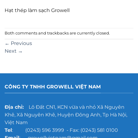
Hạt thép làm sạch Growell
Both comments and trackbacks are currently closed.
←
Previous
Next
→
CÔNG TY TNHH GROWELL VIỆT NAM
Địa chỉ:
Lô Đất CN1, KCN vừa và nhỏ Xã Nguyên
Khê, Xã Nguyên Khê, Huyện Đông Anh, Tp Hà Nội,
Việt Nam
Tel
: (0243) 596 3999 - Fax: (0243) 581 0100
Email
: growellvietnam@gmail.com