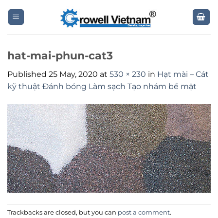
Skip
to
content
hat-mai-phun-cat3
Published
25 May, 2020
at
530 × 230
in
Hạt mài – Cát
kỹ thuật Đánh bóng Làm sạch Tạo nhám bề mặt
Trackbacks are closed, but you can
post a comment
.