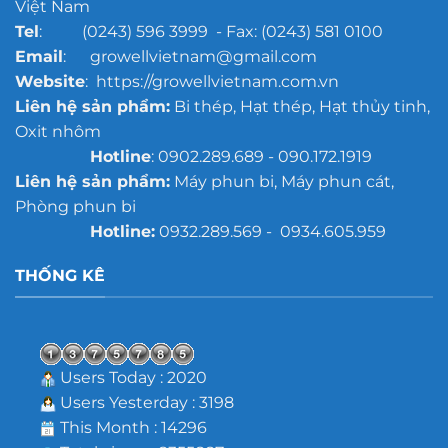
Việt Nam
Tel
: (0243) 596 3999 - Fax: (0243) 581 0100
Email
: growellvietnam@gmail.com
Website
: https://growellvietnam.com.vn
Liên hệ sản phẩm:
Bi thép, Hạt thép, Hạt thủy tinh,
Oxit nhôm
Hotline
: 0902.289.689 - 090.172.1919
Liên hệ sản phẩm:
Máy phun bi, Máy phun cát,
Phòng phun bi
Hotline:
0932.289.569 - 0934.605.959
THỐNG KÊ
Users Today : 2020
Users Yesterday : 3198
This Month : 14296