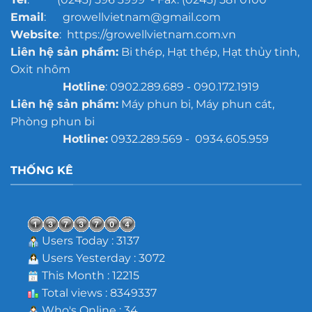
Email
: growellvietnam@gmail.com
Website
: https://growellvietnam.com.vn
Liên hệ sản phẩm:
Bi thép, Hạt thép, Hạt thủy tinh,
Oxit nhôm
Hotline
: 0902.289.689 - 090.172.1919
Liên hệ sản phẩm:
Máy phun bi, Máy phun cát,
Phòng phun bi
Hotline:
0932.289.569 - 0934.605.959
THỐNG KÊ
Users Today : 3137
Users Yesterday : 3072
This Month : 12215
Total views : 8349337
Who's Online : 34