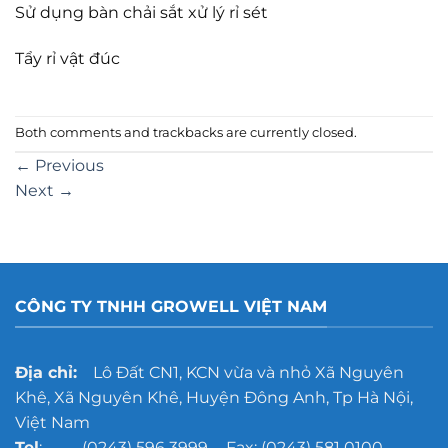
Sử dụng bàn chải sắt xử lý rỉ sét
Tẩy rỉ vật đúc
Both comments and trackbacks are currently closed.
←
Previous
Next
→
CÔNG TY TNHH GROWELL VIỆT NAM
Địa chỉ:
Lô Đất CN1, KCN vừa và nhỏ Xã Nguyên
Khê, Xã Nguyên Khê, Huyện Đông Anh, Tp Hà Nội,
Việt Nam
Tel
: (0243) 596 3999 - Fax: (0243) 581 0100