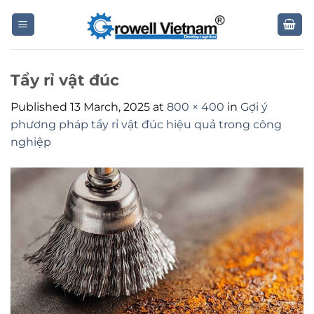
Skip
to
content
Tẩy rỉ vật đúc
Published
13 March, 2025
at
800 × 400
in
Gợi ý
phương pháp tẩy rỉ vật đúc hiệu quả trong công
nghiệp